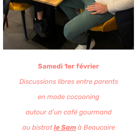
Samedi 1er février
Discussions libres entre parents
en mode cocooning
autour d’un café gourmand
au bistro
t
le Sam
à
Beaucaire